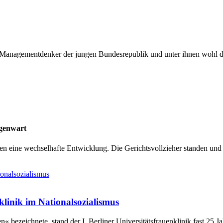
anagementdenker der jungen Bundesrepublik und unter ihnen wohl der u
egenwart
en eine wechselhafte Entwicklung. Die Gerichtsvollzieher standen und 
nklinik im Nationalsozialismus
« bezeichnete, stand der I. Berliner Universitätsfrauenklinik fast 25 Ja