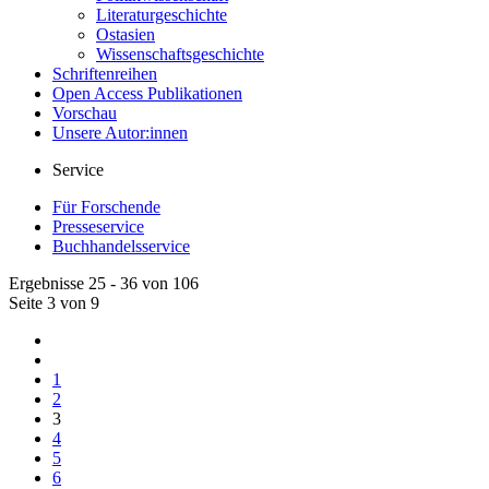
Literaturgeschichte
Ostasien
Wissenschaftsgeschichte
Schriftenreihen
Open Access Publikationen
Vorschau
Unsere Autor:innen
Service
Für Forschende
Presseservice
Buchhandelsservice
Ergebnisse 25 - 36 von 106
Seite 3 von 9
1
2
3
4
5
6