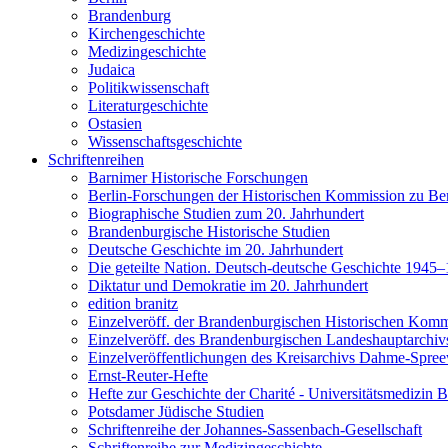
Brandenburg
Kirchengeschichte
Medizingeschichte
Judaica
Politikwissenschaft
Literaturgeschichte
Ostasien
Wissenschaftsgeschichte
Schriftenreihen
Barnimer Historische Forschungen
Berlin-Forschungen der Historischen Kommission zu Ber
Biographische Studien zum 20. Jahrhundert
Brandenburgische Historische Studien
Deutsche Geschichte im 20. Jahrhundert
Die geteilte Nation. Deutsch-deutsche Geschichte 1945
Diktatur und Demokratie im 20. Jahrhundert
edition branitz
Einzelveröff. der Brandenburgischen Historischen Komm
Einzelveröff. des Brandenburgischen Landeshauptarchiv
Einzelveröffentlichungen des Kreisarchivs Dahme-Spre
Ernst-Reuter-Hefte
Hefte zur Geschichte der Charité - Universitätsmedizin B
Potsdamer Jüdische Studien
Schriftenreihe der Johannes-Sassenbach-Gesellschaft
Schriftenreihe zur Medizingeschichte