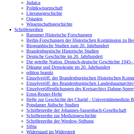
Judaica
Politikwissenschaft
Literaturgeschichte
Ostasien
Wissenschaftsgeschichte
Schriftenreihen
Barnimer Historische Forschungen
Berlin-Forschungen der Historischen Kommission zu Ber
Biographische Studien zum 20. Jahrhundert
Brandenburgische Historische Studien
Deutsche Geschichte im 20. Jahrhundert
Die geteilte Nation. Deutsch-deutsche Geschichte 1945
Diktatur und Demokratie im 20. Jahrhundert
edition branitz
Einzelveröff. der Brandenburgischen Historischen Komm
Einzelveröff. des Brandenburgischen Landeshauptarchiv
Einzelveröffentlichungen des Kreisarchivs Dahme-Spre
Ernst-Reuter-Hefte
Hefte zur Geschichte der Charité - Universitätsmedizin B
Potsdamer Jüdische Studien
Schriftenreihe der Johannes-Sassenbach-Gesellschaft
Schriftenreihe zur Medizingeschichte
Schriftenreihe der Wredow-Stiftung
Sifria
Widerstand im Widerstreit