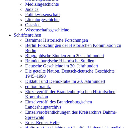
Medizingeschichte
Judaica
Politikwissenschaft
Literaturgeschichte
Ostasien
Wissenschaftsgeschichte
Schriftenreihen
Barnimer Historische Forschungen
Berlin-Forschungen der Historischen Kommission zu
Berlin
Biographische Studien zum 20. Jahrhundert
Brandenburgische Historische Studien
Deutsche Geschichte im 20. Jahrhundert
Die geteilte Nation. Deutsch-deutsche Geschichte
1945–1990
Diktatur und Demokratie im 20. Jahrhundert
edition branitz
Einzelveröff. der Brandenburgischen Historischen
Kommission
Einzelveröff. des Brandenburgischen
Landeshauptarchivs
Einzelveröffentlichungen des Kreisarchivs Dahme-
Spreewald
Ernst-Reuter-Hefte
Hefte zur Geschichte der Charité - Universitätsmedizin