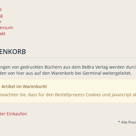
e
ag
m
ressum
akt
ENKORB
ungen von gedruckten Büchern aus dem BeBra Verlag werden durc
den von hier aus auf den Warenkorb bei Germinal weitergeleitet.
 Artikel im Warenkorb!
 beachten Sie, dass für den Bestellprozess Cookies und Javascript a
iter Einkaufen
* Alle Pre