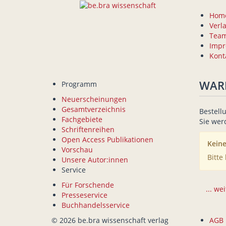
Hom
Verl
Tea
Imp
Kont
WAR
Programm
Neuerscheinungen
Gesamtverzeichnis
Bestell
Fachgebiete
Sie wer
Schriftenreihen
Open Access Publikationen
Keine
Vorschau
Bitte
Unsere Autor:innen
Service
Für Forschende
... we
Presseservice
Buchhandelsservice
© 2026 be.bra wissenschaft verlag
AGB