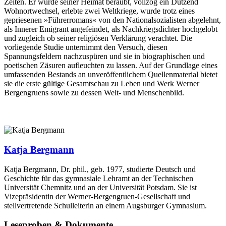
Zeiten. Er wurde seiner Heimat beraubt, vollzog ein Dutzend
Wohnortwechsel, erlebte zwei Weltkriege, wurde trotz eines
gepriesenen »Führerromans« von den Nationalsozialisten abgelehnt,
als Innerer Emigrant angefeindet, als Nachkriegsdichter hochgelobt
und zugleich ob seiner religiösen Verklärung verachtet. Die
vorliegende Studie unternimmt den Versuch, diesen
Spannungsfeldern nachzuspüren und sie in biographischen und
poetischen Zäsuren aufleuchten zu lassen. Auf der Grundlage eines
umfassenden Bestands an unveröffentlichem Quellenmaterial bietet
sie die erste gültige Gesamtschau zu Leben und Werk Werner
Bergengruens sowie zu dessen Welt- und Menschenbild.
Katja Bergmann
Katja Bergmann, Dr. phil., geb. 1977, studierte Deutsch und
Geschichte für das gymnasiale Lehramt an der Technischen
Universität Chemnitz und an der Universität Potsdam. Sie ist
Vizepräsidentin der Werner-Bergengruen-Gesellschaft und
stellvertretende Schulleiterin an einem Augsburger Gymnasium.
Leseproben & Dokumente