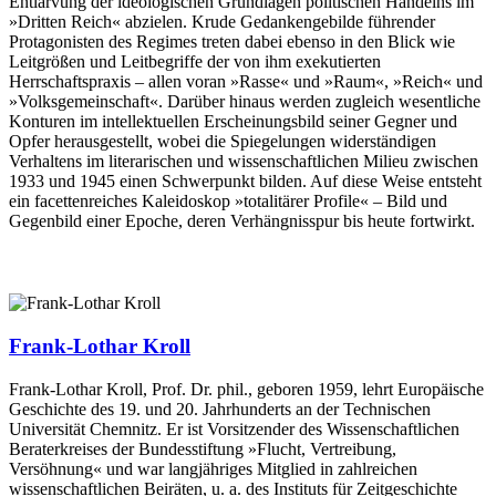
Entlarvung der ideologischen Grundlagen politischen Handelns im
»Dritten Reich« abzielen. Krude Gedankengebilde führender
Protagonisten des Regimes treten dabei ebenso in den Blick wie
Leitgrößen und Leitbegriffe der von ihm exekutierten
Herrschaftspraxis – allen voran »Rasse« und »Raum«, »Reich« und
»Volksgemeinschaft«. Darüber hinaus werden zugleich wesentliche
Konturen im intellektuellen Erscheinungsbild seiner Gegner und
Opfer herausgestellt, wobei die Spiegelungen widerständigen
Verhaltens im literarischen und wissenschaftlichen Milieu zwischen
1933 und 1945 einen Schwerpunkt bilden. Auf diese Weise entsteht
ein facettenreiches Kaleidoskop »totalitärer Profile« – Bild und
Gegenbild einer Epoche, deren Verhängnisspur bis heute fortwirkt.
Frank-Lothar Kroll
Frank-Lothar Kroll, Prof. Dr. phil., geboren 1959, lehrt Europäische
Geschichte des 19. und 20. Jahrhunderts an der Technischen
Universität Chemnitz. Er ist Vorsitzender des Wissenschaftlichen
Beraterkreises der Bundesstiftung »Flucht, Vertreibung,
Versöhnung« und war langjähriges Mitglied in zahlreichen
wissenschaftlichen Beiräten, u. a. des Instituts für Zeitgeschichte