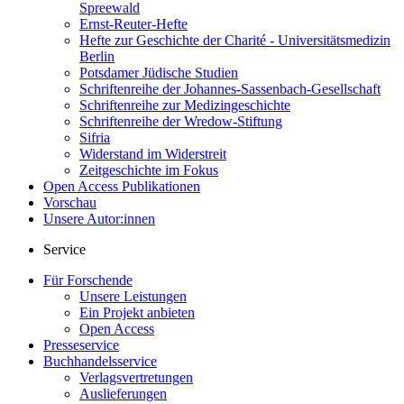
Spreewald
Ernst-Reuter-Hefte
Hefte zur Geschichte der Charité - Universitätsmedizin
Berlin
Potsdamer Jüdische Studien
Schriftenreihe der Johannes-Sassenbach-Gesellschaft
Schriftenreihe zur Medizingeschichte
Schriftenreihe der Wredow-Stiftung
Sifria
Widerstand im Widerstreit
Zeitgeschichte im Fokus
Open Access Publikationen
Vorschau
Unsere Autor:innen
Service
Für Forschende
Unsere Leistungen
Ein Projekt anbieten
Open Access
Presseservice
Buchhandelsservice
Verlagsvertretungen
Auslieferungen