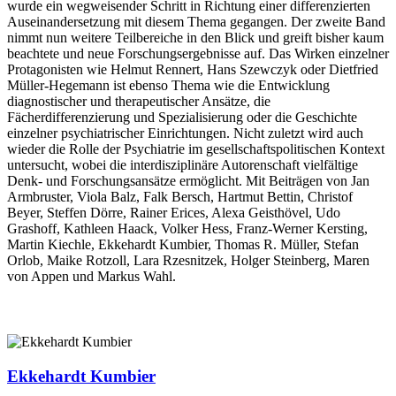
wurde ein wegweisender Schritt in Richtung einer differenzierten
Auseinandersetzung mit diesem Thema gegangen. Der zweite Band
nimmt nun weitere Teilbereiche in den Blick und greift bisher kaum
beachtete und neue Forschungsergebnisse auf. Das Wirken einzelner
Protagonisten wie Helmut Rennert, Hans Szewczyk oder Dietfried
Müller-Hegemann ist ebenso Thema wie die Entwicklung
diagnostischer und therapeutischer Ansätze, die
Fächerdifferenzierung und Spezialisierung oder die Geschichte
einzelner psychiatrischer Einrichtungen. Nicht zuletzt wird auch
wieder die Rolle der Psychiatrie im gesellschaftspolitischen Kontext
untersucht, wobei die interdisziplinäre Autorenschaft vielfältige
Denk- und Forschungsansätze ermöglicht. Mit Beiträgen von Jan
Armbruster, Viola Balz, Falk Bersch, Hartmut Bettin, Christof
Beyer, Steffen Dörre, Rainer Erices, Alexa Geisthövel, Udo
Grashoff, Kathleen Haack, Volker Hess, Franz-Werner Kersting,
Martin Kiechle, Ekkehardt Kumbier, Thomas R. Müller, Stefan
Orlob, Maike Rotzoll, Lara Rzesnitzek, Holger Steinberg, Maren
von Appen und Markus Wahl.
Ekkehardt Kumbier