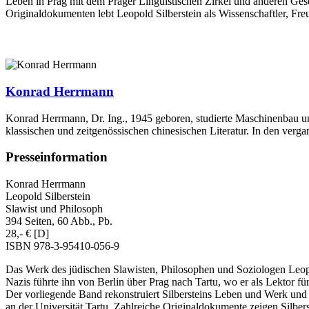
Leben in Prag mit dem Prager Linguistischen Zirkel und anderen Gesell
Originaldokumenten lebt Leopold Silberstein als Wissenschaftler, Fre
Konrad Herrmann
Konrad Herrmann, Dr. Ing., 1945 geboren, studierte Maschinenbau und
klassischen und zeitgenössischen chinesischen Literatur. In den verg
Presseinformation
Konrad Herrmann
Leopold Silberstein
Slawist und Philosoph
394 Seiten, 60 Abb., Pb.
28,- € [D]
ISBN 978-3-95410-056-9
Das Werk des jüdischen Slawisten, Philosophen und Soziologen Leopol
Nazis führte ihn von Berlin über Prag nach Tartu, wo er als Lektor fü
Der vorliegende Band rekonstruiert Silbersteins Leben und Werk und gi
an der Universität Tartu. Zahlreiche Originaldokumente zeigen Silbers