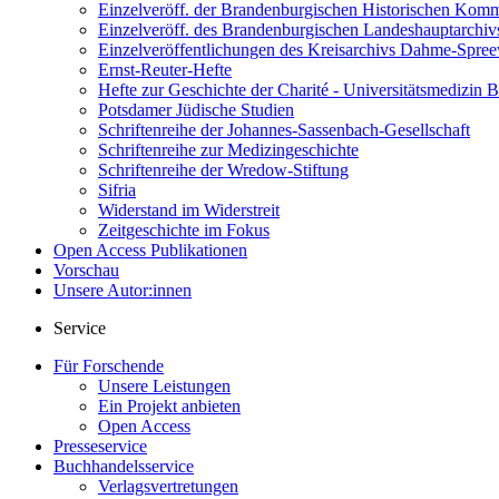
Einzelveröff. der Brandenburgischen Historischen Komm
Einzelveröff. des Brandenburgischen Landeshauptarchiv
Einzelveröffentlichungen des Kreisarchivs Dahme-Spre
Ernst-Reuter-Hefte
Hefte zur Geschichte der Charité - Universitätsmedizin B
Potsdamer Jüdische Studien
Schriftenreihe der Johannes-Sassenbach-Gesellschaft
Schriftenreihe zur Medizingeschichte
Schriftenreihe der Wredow-Stiftung
Sifria
Widerstand im Widerstreit
Zeitgeschichte im Fokus
Open Access Publikationen
Vorschau
Unsere Autor:innen
Service
Für Forschende
Unsere Leistungen
Ein Projekt anbieten
Open Access
Presseservice
Buchhandelsservice
Verlagsvertretungen