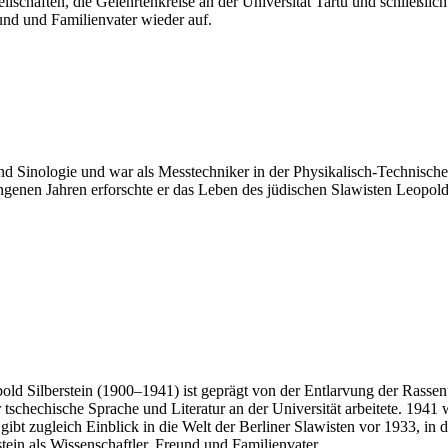
schaften, die Gelehrtenkreise an der Universität Tartu und schließlich
und und Familienvater wieder auf.
 Sinologie und war als Messtechniker in der Physikalisch-Technischen
angenen Jahren erforschte er das Leben des jüdischen Slawisten Leopold 
d Silberstein (1900–1941) ist geprägt von der Entlarvung der Rassent
r tschechische Sprache und Literatur an der Universität arbeitete. 1941
bt zugleich Einblick in die Welt der Berliner Slawisten vor 1933, in d
tein als Wissenschaftler, Freund und Familienvater.