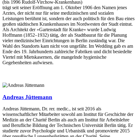
(bis 1996 Rudolf-Virchow-Krankenhaus)
trägt seit seiner Eröffnung am 1. Oktober 1906 den Namen jenes
Arztes, der nicht nur für seine medizinischen und sozialen
Leistungen berühmt ist, sondern der auch politisch für den Bau eines
großen städtischen Krankenhauses im Nordwesten der Stadt eintrat.
Als Architekt der »Gartenstadt für Kranke« wurde Ludwig
Hoffmann (1852–1932) tätig, der als Stadtbaurat für die Planung
vieler medizinischer Einrichtungen in Berlin zuständig war. Die
Wahl des Standorts kam nicht von ungefähr. Im Wedding gab es am
Ende des 19. Jahrhunderts zahlreiche Fabriken und dicht besiedelte
Viertel mit Mietskasernen, die mangelnde hygienische
Gegebenheiten aufwiesen.
Andreas Jüttemann
Andreas Jüttemann, Dr. rer. medic., ist seit 2016 als
wissenschaftlicher Mitarbeiter sowohl am Institut für Geschichte der
Medizin an der Charité Berlin als auch am Institut für Arbeitslehre
und Berufliche Bildung der Technischen Universität Berlin tätig. Er
studierte zuvor Psychologie und Urbanistik und promovierte 2015
über preußische Lungenheilstätten an der Charité. Seine