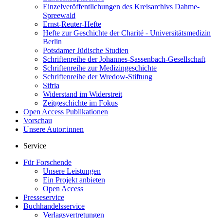
Einzelveröffentlichungen des Kreisarchivs Dahme-
Spreewald
Ernst-Reuter-Hefte
Hefte zur Geschichte der Charité - Universitätsmedizin
Berlin
Potsdamer Jüdische Studien
Schriftenreihe der Johannes-Sassenbach-Gesellschaft
Schriftenreihe zur Medizingeschichte
Schriftenreihe der Wredow-Stiftung
Sifria
Widerstand im Widerstreit
Zeitgeschichte im Fokus
Open Access Publikationen
Vorschau
Unsere Autor:innen
Service
Für Forschende
Unsere Leistungen
Ein Projekt anbieten
Open Access
Presseservice
Buchhandelsservice
Verlagsvertretungen