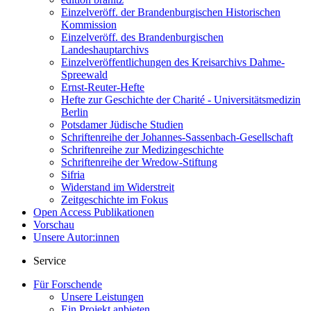
Einzelveröff. der Brandenburgischen Historischen
Kommission
Einzelveröff. des Brandenburgischen
Landeshauptarchivs
Einzelveröffentlichungen des Kreisarchivs Dahme-
Spreewald
Ernst-Reuter-Hefte
Hefte zur Geschichte der Charité - Universitätsmedizin
Berlin
Potsdamer Jüdische Studien
Schriftenreihe der Johannes-Sassenbach-Gesellschaft
Schriftenreihe zur Medizingeschichte
Schriftenreihe der Wredow-Stiftung
Sifria
Widerstand im Widerstreit
Zeitgeschichte im Fokus
Open Access Publikationen
Vorschau
Unsere Autor:innen
Service
Für Forschende
Unsere Leistungen
Ein Projekt anbieten