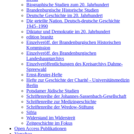
Biographische Studien zum 20. Jahrhundert
Brandenburgische Historische Studien
Deutsche Geschichte im 20. Jahrhundert
Die geteilte Nation. Deutsch-deutsche Geschichte
1945–1990
Diktatur und Demokratie im 20. Jahrhundert
edition branitz
Einzelveröff. der Brandenburgischen Historischen
Kommission
Einzelveröff. des Brandenburgischen
Landeshauptarchivs
Einzelveröffentlichungen des Kreisarchivs Dahme-
Spreewald
Ernst-Reuter-Hefte
Hefte zur Geschichte der Charité - Universitätsmedizin
Berlin
Potsdamer Jüdische Studien
Schriftenreihe der Johannes-Sassenbach-Gesellschaft
Schriftenreihe zur Medizingeschichte
Schriftenreihe der Wredow-Stiftung
Sifria
Widerstand im Widerstreit
Zeitgeschichte im Fokus
Open Access Publikationen
Vorschau