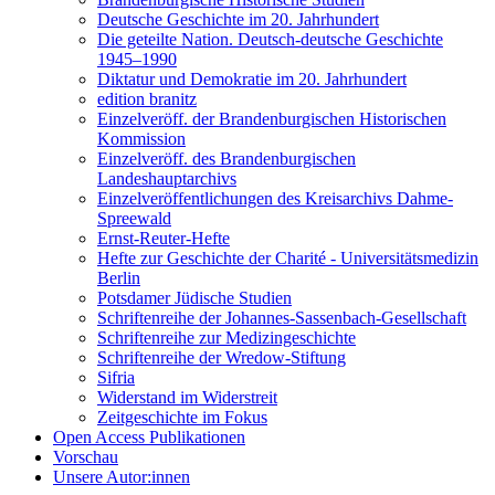
Deutsche Geschichte im 20. Jahrhundert
Die geteilte Nation. Deutsch-deutsche Geschichte
1945–1990
Diktatur und Demokratie im 20. Jahrhundert
edition branitz
Einzelveröff. der Brandenburgischen Historischen
Kommission
Einzelveröff. des Brandenburgischen
Landeshauptarchivs
Einzelveröffentlichungen des Kreisarchivs Dahme-
Spreewald
Ernst-Reuter-Hefte
Hefte zur Geschichte der Charité - Universitätsmedizin
Berlin
Potsdamer Jüdische Studien
Schriftenreihe der Johannes-Sassenbach-Gesellschaft
Schriftenreihe zur Medizingeschichte
Schriftenreihe der Wredow-Stiftung
Sifria
Widerstand im Widerstreit
Zeitgeschichte im Fokus
Open Access Publikationen
Vorschau
Unsere Autor:innen