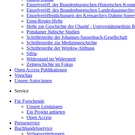
Einzelveröff. der Brandenburgischen Historischen Komm
Einzelveröff. des Brandenburgischen Landeshauptarchiv
Einzelveröffentlichungen des Kreisarchivs Dahme-Spre
Ernst-Reuter-Hefte
Hefte zur Geschichte der Charité - Universitätsmedizin B
Potsdamer Jüdische Studien
Schriftenreihe der Johannes-Sassenbach-Gesellschaft
Schriftenreihe zur Medizingeschichte
Schriftenreihe der Wredow-Stiftung
Sifria
Widerstand im Widerstreit
Zeitgeschichte im Fokus
Open Access Publikationen
Vorschau
Unsere Autor:innen
Service
Für Forschende
Unsere Leistungen
Ein Projekt anbieten
Open Access
Presseservice
Buchhandelsservice
Verlagsvertretungen