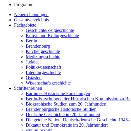
Programm
Neuerscheinungen
Gesamtverzeichnis
Fachgebiete
Geschichte/Zeitgeschichte
Kunst- und Kulturgeschichte
Berlin
Brandenburg
Kirchengeschichte
Medizingeschichte
Judaica
Politikwissenschaft
Literaturgeschichte
Ostasien
Wissenschaftsgeschichte
Schriftenreihen
Barnimer Historische Forschungen
Berlin-Forschungen der Historischen Kommission zu Ber
Biographische Studien zum 20. Jahrhundert
Brandenburgische Historische Studien
Deutsche Geschichte im 20. Jahrhundert
Die geteilte Nation. Deutsch-deutsche Geschichte 1945
Diktatur und Demokratie im 20. Jahrhundert
edition branitz