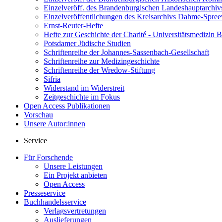
Einzelveröff. des Brandenburgischen Landeshauptarchiv
Einzelveröffentlichungen des Kreisarchivs Dahme-Spre
Ernst-Reuter-Hefte
Hefte zur Geschichte der Charité - Universitätsmedizin B
Potsdamer Jüdische Studien
Schriftenreihe der Johannes-Sassenbach-Gesellschaft
Schriftenreihe zur Medizingeschichte
Schriftenreihe der Wredow-Stiftung
Sifria
Widerstand im Widerstreit
Zeitgeschichte im Fokus
Open Access Publikationen
Vorschau
Unsere Autor:innen
Service
Für Forschende
Unsere Leistungen
Ein Projekt anbieten
Open Access
Presseservice
Buchhandelsservice
Verlagsvertretungen
Auslieferungen