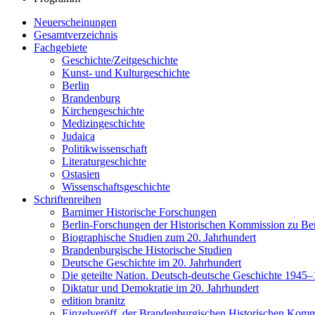
Neuerscheinungen
Gesamtverzeichnis
Fachgebiete
Geschichte/Zeitgeschichte
Kunst- und Kulturgeschichte
Berlin
Brandenburg
Kirchengeschichte
Medizingeschichte
Judaica
Politikwissenschaft
Literaturgeschichte
Ostasien
Wissenschaftsgeschichte
Schriftenreihen
Barnimer Historische Forschungen
Berlin-Forschungen der Historischen Kommission zu Ber
Biographische Studien zum 20. Jahrhundert
Brandenburgische Historische Studien
Deutsche Geschichte im 20. Jahrhundert
Die geteilte Nation. Deutsch-deutsche Geschichte 1945
Diktatur und Demokratie im 20. Jahrhundert
edition branitz
Einzelveröff. der Brandenburgischen Historischen Komm