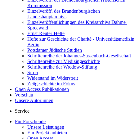
Kommission
Einzelveröff. des Brandenburgischen
Landeshauptarchivs
Einzelveröffentlichungen des Kreisarchivs Dahme-
Spreewald
Ernst-Reuter-Hefte
Hefte zur Geschichte der Charité - Universitätsmedizin
Berlin
Potsdamer Jüdische Studien
Schriftenreihe der Johannes-Sassenbach-Gesellschaft
Schriftenreihe zur Medizingeschichte
Schriftenreihe der Wredow-Stiftung
Sifria
Widerstand im Widerstreit
Zeitgeschichte im Fokus
Open Access Publikationen
Vorschau
Unsere Autor:innen
Service
Für Forschende
Unsere Leistungen
Ein Projekt anbieten
Open Access