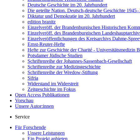
Deutsche Geschichte im 20. Jahrhundert
Die geteilte Nation. Deutsch-deutsche Geschichte 1945
Diktatur und Demokratie im 20. Jahrhundert
edition branitz
Einzelveröff. der Brandenburgischen Historischen Komm
Einzelveröff. des Brandenburgischen Landeshauptarchiv
Einzelveröffentlichungen des Kreisarchivs Dahme-Spre
Ernst-Reuter-Hefte
Hefte zur Geschichte der Charité - Universitätsmedizin B
Potsdamer Jüdische Studien
Schriftenreihe der Johannes-Sassenbach-Gesellschaft
Schriftenreihe zur Medizingeschichte
Schriftenreihe der Wredow-Stiftung
Sifria
Widerstand im Widerstreit
Zeitgeschichte im Fokus
Open Access Publikationen
Vorschau
Unsere Autor:innen
Service
Für Forschende
Unsere Leistungen
Ein Projekt anbieten