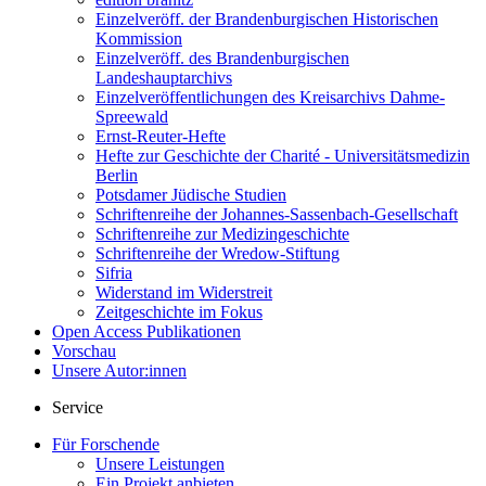
Einzelveröff. der Brandenburgischen Historischen
Kommission
Einzelveröff. des Brandenburgischen
Landeshauptarchivs
Einzelveröffentlichungen des Kreisarchivs Dahme-
Spreewald
Ernst-Reuter-Hefte
Hefte zur Geschichte der Charité - Universitätsmedizin
Berlin
Potsdamer Jüdische Studien
Schriftenreihe der Johannes-Sassenbach-Gesellschaft
Schriftenreihe zur Medizingeschichte
Schriftenreihe der Wredow-Stiftung
Sifria
Widerstand im Widerstreit
Zeitgeschichte im Fokus
Open Access Publikationen
Vorschau
Unsere Autor:innen
Service
Für Forschende
Unsere Leistungen
Ein Projekt anbieten