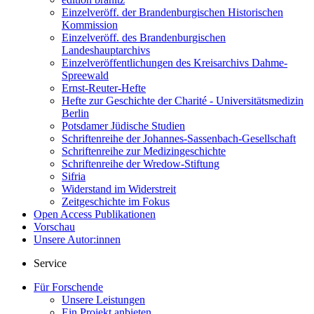
Einzelveröff. der Brandenburgischen Historischen
Kommission
Einzelveröff. des Brandenburgischen
Landeshauptarchivs
Einzelveröffentlichungen des Kreisarchivs Dahme-
Spreewald
Ernst-Reuter-Hefte
Hefte zur Geschichte der Charité - Universitätsmedizin
Berlin
Potsdamer Jüdische Studien
Schriftenreihe der Johannes-Sassenbach-Gesellschaft
Schriftenreihe zur Medizingeschichte
Schriftenreihe der Wredow-Stiftung
Sifria
Widerstand im Widerstreit
Zeitgeschichte im Fokus
Open Access Publikationen
Vorschau
Unsere Autor:innen
Service
Für Forschende
Unsere Leistungen
Ein Projekt anbieten