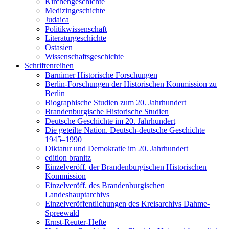
Kirchengeschichte
Medizingeschichte
Judaica
Politikwissenschaft
Literaturgeschichte
Ostasien
Wissenschaftsgeschichte
Schriftenreihen
Barnimer Historische Forschungen
Berlin-Forschungen der Historischen Kommission zu
Berlin
Biographische Studien zum 20. Jahrhundert
Brandenburgische Historische Studien
Deutsche Geschichte im 20. Jahrhundert
Die geteilte Nation. Deutsch-deutsche Geschichte
1945–1990
Diktatur und Demokratie im 20. Jahrhundert
edition branitz
Einzelveröff. der Brandenburgischen Historischen
Kommission
Einzelveröff. des Brandenburgischen
Landeshauptarchivs
Einzelveröffentlichungen des Kreisarchivs Dahme-
Spreewald
Ernst-Reuter-Hefte