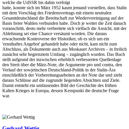
welche die UdSSR bis dahin verfolgt
hatte, konnte sich im März 1952 kaum jemand vorstellen, dass Stalin
mit dem Vorschlag des Friedensvertrags mit einem neutralen
Gesamtdeutschland die Bereitschaft zur Wiedervereinigung auf der
Basis freier Wahlen verbunden habe. Doch je weiter die Zeit danach
voranschritt, desto mehr verbreitete sich vielfach die Ansicht, mit der
Ablehnung sei eine Chance versäumt worden. Die daraus
erwachsende Kontroverse der Historiker, ob es sich um ein
'ernsthaftes Angebot' gehandelt habe oder nicht, kam nicht zum
Abschluss, als Dokumente auch aus Moskauer Archiven – in freilich
zunächst sehr begrenztem Umfang – zugänglich wurden. Das Buch
stellt aufgrund der inzwischen erheblich verbesserten Quellenlage
den Streit über die März-Note, die Argumente pro und contra, den
Verlauf der sowjetischen Deutschland-Politik in der Stalin-Ära
einschließlich der Vorbereitungsarbeiten an der Note dar und zieht
daraus Schlüsse auf die zugrunde liegenden Absichten und Ziele.
Damit entsteht ein umfassendes Bild der Geschichte des frühen
Kalten Krieges in Europa, dessen Kernpunkt die deutsche Frage
war.
Gerhard Wettig