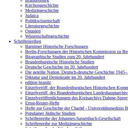
Brandenburg
Kirchengeschichte
Medizingeschichte
Judaica
Politikwissenschaft
Literaturgeschichte
Ostasien
Wissenschaftsgeschichte
Schriftenreihen
Barnimer Historische Forschungen
Berlin-Forschungen der Historischen Kommission zu Ber
Biographische Studien zum 20. Jahrhundert
Brandenburgische Historische Studien
Deutsche Geschichte im 20. Jahrhundert
Die geteilte Nation. Deutsch-deutsche Geschichte 1945
Diktatur und Demokratie im 20. Jahrhundert
edition branitz
Einzelveröff. der Brandenburgischen Historischen Komm
Einzelveröff. des Brandenburgischen Landeshauptarchiv
Einzelveröffentlichungen des Kreisarchivs Dahme-Spre
Ernst-Reuter-Hefte
Hefte zur Geschichte der Charité - Universitätsmedizin B
Potsdamer Jüdische Studien
Schriftenreihe der Johannes-Sassenbach-Gesellschaft
Schriftenreihe zur Medizingeschichte