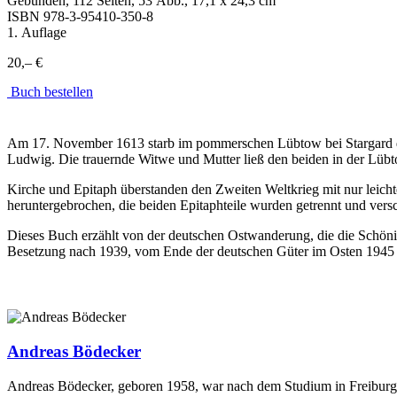
Gebunden, 112 Seiten, 53 Abb., 17,1 x 24,3 cm
ISBN
978-3-95410-350-8
1. Auflage
20,– €
Buch bestellen
Am 17. November 1613 starb im pommerschen Lübtow bei Stargard der 
Ludwig. Die trauernde Witwe und Mutter ließ den beiden in der Lübt
Kirche und Epitaph überstanden den Zweiten Weltkrieg mit nur leich
heruntergebrochen, die beiden Epitaphteile wurden getrennt und ver
Dieses Buch erzählt von der deutschen Ostwanderung, die die Schöni
Besetzung nach 1939, vom Ende der deutschen Güter im Osten 1945 u
Andreas Bödecker
Andreas Bödecker, geboren 1958, war nach dem Studium in Freiburg und