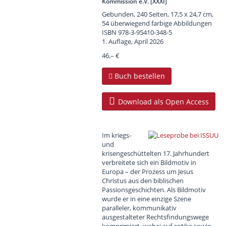
Kommission e.V. [XXXI]
Gebunden, 240 Seiten, 17,5 x 24,7 cm,
54 überwiegend farbige Abbildungen
ISBN
978-3-95410-348-5
1. Auflage, April 2026
46,– €
Buch bestellen
Download als Open Access
Im kriegs-
und
krisengeschüttelten 17. Jahrhundert
verbreitete sich ein Bildmotiv in
Europa – der Prozess um Jesus
Christus aus den biblischen
Passionsgeschichten. Als Bildmotiv
wurde er in eine einzige Szene
paralleler, kommunikativ
ausgestalteter Rechtsfindungswege