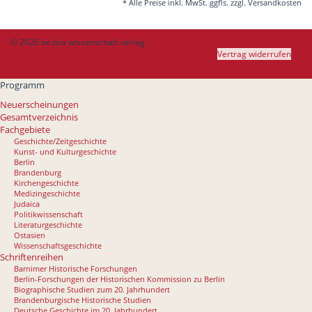
* Alle Preise inkl. MwSt. ggfls. zzgl. Versandkosten
© 2026 be.bra wissenschaft verlag
AGB
Datenschutz
Widerrufsbelehrung
Vertrag widerrufen
Impressum
Programm
Neuerscheinungen
Gesamtverzeichnis
Fachgebiete
Geschichte/Zeitgeschichte
Kunst- und Kulturgeschichte
Berlin
Brandenburg
Kirchengeschichte
Medizingeschichte
Judaica
Politikwissenschaft
Literaturgeschichte
Ostasien
Wissenschaftsgeschichte
Schriftenreihen
Barnimer Historische Forschungen
Berlin-Forschungen der Historischen Kommission zu Berlin
Biographische Studien zum 20. Jahrhundert
Brandenburgische Historische Studien
Deutsche Geschichte im 20. Jahrhundert