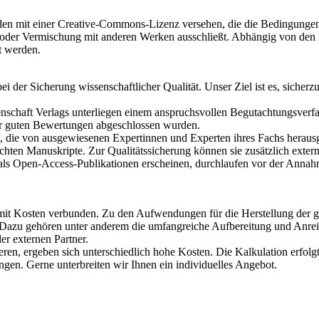
n mit einer Creative-Commons-Lizenz versehen, die die Bedingungen 
 oder Vermischung mit anderen Werken ausschließt. Abhängig von den 
t werden.
der Sicherung wissenschaftlicher Qualität. Unser Ziel ist es, sicherzu
schaft Verlags unterliegen einem anspruchsvollen Begutachtungsverfah
hr guten Bewertungen abgeschlossen wurden.
hen, die von ausgewiesenen Expertinnen und Experten ihres Fachs her
eichten Manuskripte. Zur Qualitätssicherung können sie zusätzlich ext
s Open-Access-Publikationen erscheinen, durchlaufen vor der Annahme
mit Kosten verbunden. Zu den Aufwendungen für die Herstellung der 
. Dazu gehören unter anderem die umfangreiche Aufbereitung und Anreic
r externen Partner.
en, ergeben sich unterschiedlich hohe Kosten. Die Kalkulation erfolgt 
ngen. Gerne unterbreiten wir Ihnen ein individuelles Angebot.