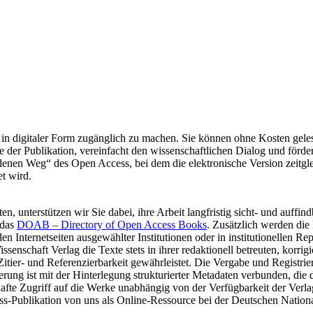
in digitaler Form zugänglich zu machen. Sie können ohne Kosten gelesen,
e der Publikation, vereinfacht den wissenschaftlichen Dialog und förd
enen Weg“ des Open Access, bei dem die elektronische Version zeitgl
et wird.
, unterstützen wir Sie dabei, ihre Arbeit langfristig sicht- und auffi
 das
DOAB – Directory of Open Access Books
. Zusätzlich werden die 
 Internetseiten ausgewählter Institutionen oder in institutionellen Rep
schaft Verlag die Texte stets in ihrer redaktionell betreuten, korrigie
e Zitier- und Referenzierbarkeit gewährleistet. Die Vergabe und Registr
erung ist mit der Hinterlegung strukturierter Metadaten verbunden, die 
hafte Zugriff auf die Werke unabhängig von der Verfügbarkeit der Ver
-Publikation von uns als Online-Ressource bei der Deutschen National