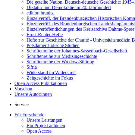
Die geteilte Nation. Deutsch-deutsche Geschichte 1945
Diktatur und Demokratie im 20. Jahrhundert
edition branitz
Einzelveröff. der Brandenburgischen Historischen Komm
Einzelveröff. des Brandenburgischen Landeshauptarchiv
Einzelveröffentlichungen des Kreisarchivs Dahme-Spre
Ernst-Reuter-Hefte
Hefte zur Geschichte der Charité - Universitätsmedizin B
Potsdamer Jüdische Studien
Schriftenreihe der Johannes-Sassenbach-Gesellschaft
Schriftenreihe zur Medizingeschichte
Schriftenreihe der Wredow-Stiftung
Sifria
Widerstand im Widerstreit
Zeitgeschichte im Fokus
Open Access Publikationen
Vorschau
Unsere Autor:innen
Service
Für Forschende
Unsere Leistungen
Ein Projekt anbieten
Open Access